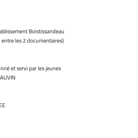
établissement Boistissandeau
ce entre les 2 documentaires)
onné et servi par les jeunes
CHAUVIN
REE